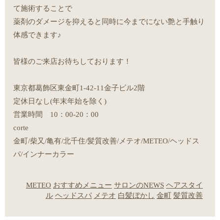
て施術することで
薬剤のダメージを抑えると同時に今までにない艶と手触り
体感できます♪
皆様のご来店お待ちしております！
東京都葛飾区東金町1-42-11金子ビル2階
定休日なし(年末年始を除く)
営業時間 10：00-20：00
corte
金町/柴又/亀有/北千住/髪質改善/メテオ/METEO/ヘッドス
パ/インナーカラー
METEO
おすすめメニュー
サロンのNEWS
ヘアスタイ
ル
ヘッドスパ
メテオ
白髪ぼかし
金町
髪質改善