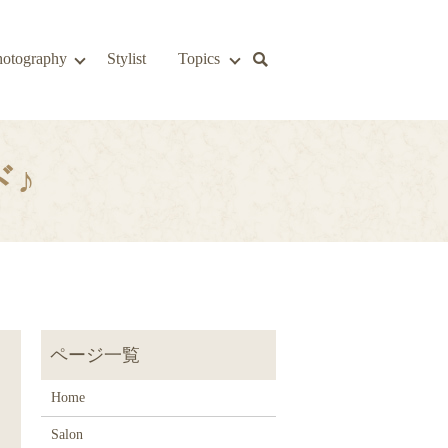
hotography
Stylist
Topics
ド♪
Home
Salon