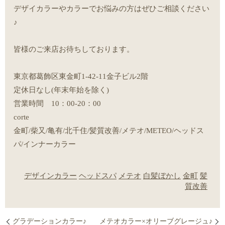
デザイカラーやカラーでお悩みの方はぜひご相談ください
♪
皆様のご来店お待ちしております。
東京都葛飾区東金町1-42-11金子ビル2階
定休日なし(年末年始を除く)
営業時間 10：00-20：00
corte
金町/柴又/亀有/北千住/髪質改善/メテオ/METEO/ヘッドス
パ/インナーカラー
デザインカラー
ヘッドスパ
メテオ
白髪ぼかし
金町
髪
質改善
グラデーションカラー♪
メテオカラー×オリーブグレージュ♪