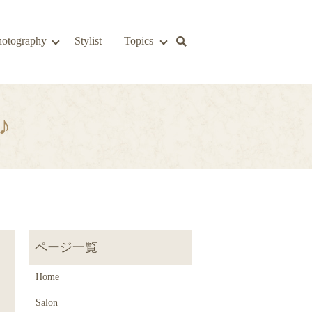
hotography
Stylist
Topics
♪
Home
Salon