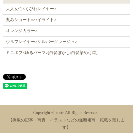
大人女性×くびれレイヤー♪
丸みショート×ハイライト♪
オレンジカラー♪
ウルフレイヤー×シルバーグレージュ♪
ミニボブ×ゆるパーマ♪[白髪ぼかし/白髪染め可◎]
Copyright © corte All Rights Reserved.
【掲載の記事・写真・イラストなどの無断複写・転載を禁じま
す】