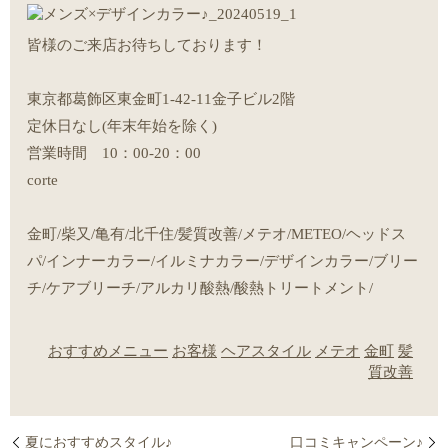
皆様のご来店お待ちしております！
東京都葛飾区東金町1-42-11金子ビル2階
定休日なし(年末年始を除く)
営業時間 10：00-20：00
corte
金町/柴又/亀有/北千住/髪質改善/メテオ/METEO/ヘッドス
パ/インナーカラー/イルミナカラー/デザインカラー/ブリー
チ/ケアブリーチ/アルカリ酸熱/酸熱トリートメント/
おすすめメニュー
お客様
ヘアスタイル
メテオ
金町
髪
質改善
夏におすすめスタイル♪
口コミキャンペーン♪