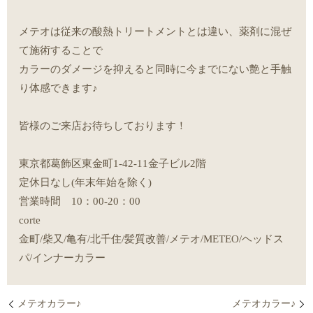
メテオは従来の酸熱トリートメントとは違い、薬剤に混ぜ
て施術することで
カラーのダメージを抑えると同時に今までにない艶と手触
り体感できます♪
皆様のご来店お待ちしております！
東京都葛飾区東金町1-42-11金子ビル2階
定休日なし(年末年始を除く)
営業時間 10：00-20：00
corte
金町/柴又/亀有/北千住/髪質改善/メテオ/METEO/ヘッドス
パ/インナーカラー
メテオカラー♪
メテオカラー♪