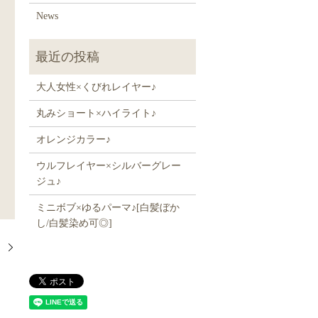
News
大人女性×くびれレイヤー♪
丸みショート×ハイライト♪
オレンジカラー♪
ウルフレイヤー×シルバーグレー
ジュ♪
ミニボブ×ゆるパーマ♪[白髪ぼか
し/白髪染め可◎]
！