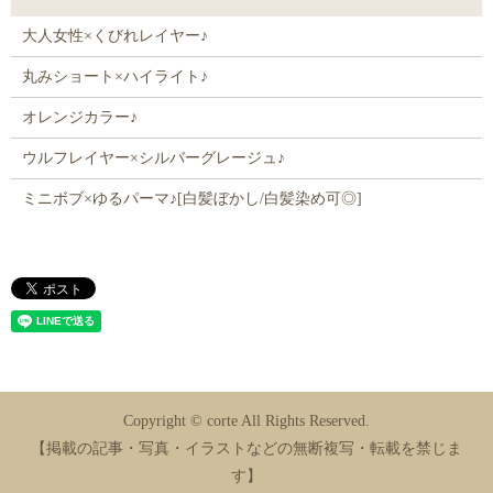
大人女性×くびれレイヤー♪
丸みショート×ハイライト♪
オレンジカラー♪
ウルフレイヤー×シルバーグレージュ♪
ミニボブ×ゆるパーマ♪[白髪ぼかし/白髪染め可◎]
Copyright © corte All Rights Reserved.
【掲載の記事・写真・イラストなどの無断複写・転載を禁じま
す】