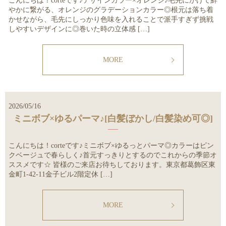
こんにちは！corteです♪デザインカラー×オレンジ♪毛先にかけて鮮
やかに繋がる、オレンジのグラデーションカラー◎根元は落ち着
かせながら、毛先にしっかり色味を入れることで派手すぎず挑戦
しやすいデザインに◎巻いた時の立体感 […]
MORE
2026/05/16
ミニボブ×ゆるパーマ♪[白髪ぼかし/白髪染め可◎]
こんにちは！corteです♪ミニボブ×ゆるっとパーマ◎カラーはピン
クベージュで春らしく♪首元すっきりとするのでこれからの季節オ
ススメです☆ 皆様のご来店お待ちしております。東京都葛飾区東
金町1-42-11金子ビル2階定休 […]
MORE