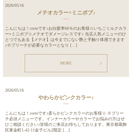
2026/05/16
メテオカラー×ミニボブ♪
こんにちは！corteです♪お白髪率60％のお客様☆いちごミルクカラ
ー×ミニボブ☆メテオでダメージレスです♪ 当店人気メニューのひ
とつでもある【メテオ】は今までにない艶と手触り体感できます
♪※ブリーチが必要なカラーとなり […]
MORE
2026/05/16
やわらかピンクカラー♪
こんにちは！corteです♪柔らかピンクカラーのお客様☆ ※ブリー
チ必須メニューです。インナーカラーやカラーでお悩みの方はぜ
ひご相談ください♪皆様のご来店お待ちしております。東京都葛飾
区東金町1-42-11金子ビル2階定 […]